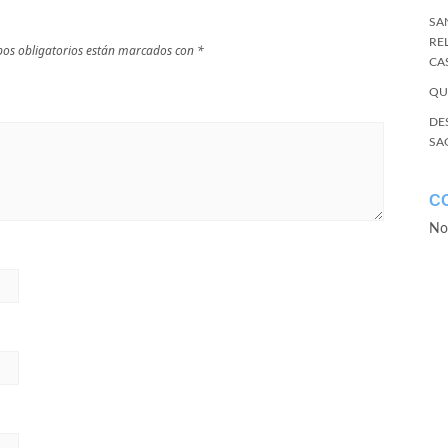
SA
RE
os obligatorios están marcados con
*
CA
QU
DE
SA
C
No