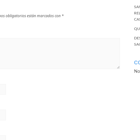
SA
RE
os obligatorios están marcados con
*
CA
QU
DE
SA
C
No