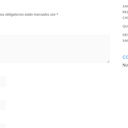
SA
RE
os obligatorios están marcados con
*
CA
QU
DE
SA
C
No