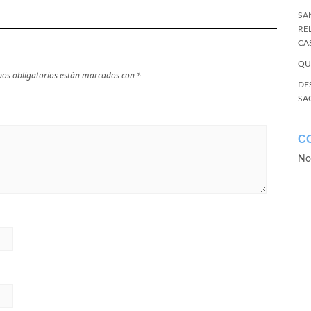
SA
RE
CA
QU
os obligatorios están marcados con
*
DE
SA
C
No