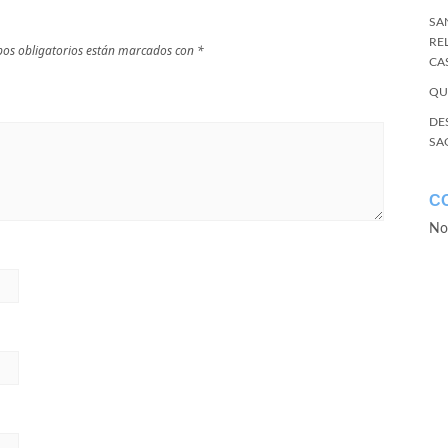
SA
RE
os obligatorios están marcados con
*
CA
QU
DE
SA
C
No