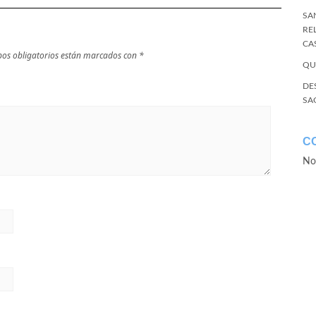
SA
RE
CA
os obligatorios están marcados con
*
QU
DE
SA
C
No