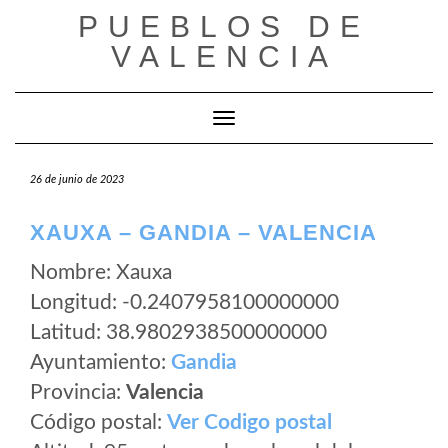
Saltar
PUEBLOS DE
al
VALENCIA
contenido
Cambiar modo de navegación
26 de junio de 2023
XAUXA – GANDIA – VALENCIA
Nombre: Xauxa
Longitud: -0.2407958100000000
Latitud: 38.9802938500000000
Ayuntamiento:
Gandia
Provincia:
Valencia
Código postal:
Ver Codigo postal