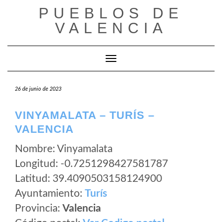
Saltar
PUEBLOS DE
al
VALENCIA
contenido
Cambiar modo de navegación
26 de junio de 2023
VINYAMALATA – TURÍS –
VALENCIA
Nombre: Vinyamalata
Longitud: -0.7251298427581787
Latitud: 39.4090503158124900
Ayuntamiento:
Turís
Provincia:
Valencia