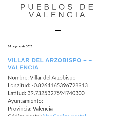
Saltar
PUEBLOS DE
al
VALENCIA
contenido
Cambiar modo de navegación
26 de junio de 2023
VILLAR DEL ARZOBISPO – –
VALENCIA
Nombre: Villar del Arzobispo
Longitud: -0.8264165396728913
Latitud: 39.7325327594740300
Ayuntamiento:
Provincia:
Valencia