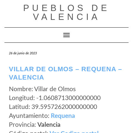
Saltar
PUEBLOS DE
al
VALENCIA
contenido
Cambiar modo de navegación
26 de junio de 2023
VILLAR DE OLMOS – REQUENA –
VALENCIA
Nombre: Villar de Olmos
Longitud: -1.0608713000000000
Latitud: 39.5957262000000000
Ayuntamiento:
Requena
Provincia:
Valencia