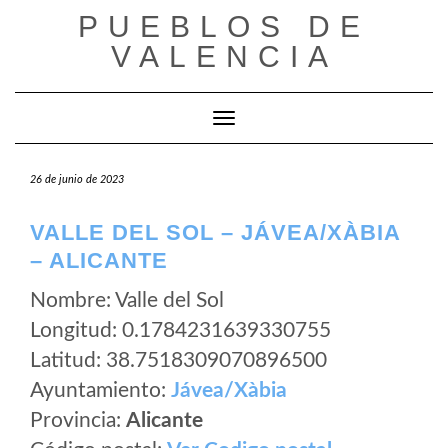
Saltar
PUEBLOS DE
al
VALENCIA
contenido
Cambiar modo de navegación
26 de junio de 2023
VALLE DEL SOL – JÁVEA/XÀBIA
– ALICANTE
Nombre: Valle del Sol
Longitud: 0.1784231639330755
Latitud: 38.7518309070896500
Ayuntamiento:
Jávea/Xàbia
Provincia:
Alicante