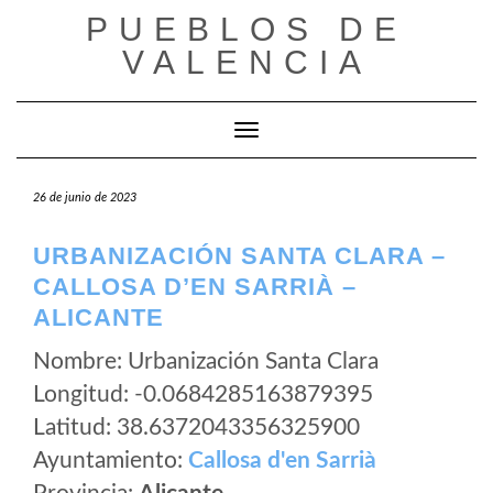
Saltar
PUEBLOS DE
al
VALENCIA
contenido
Cambiar modo de navegación
26 de junio de 2023
URBANIZACIÓN SANTA CLARA –
CALLOSA D’EN SARRIÀ –
ALICANTE
Nombre: Urbanización Santa Clara
Longitud: -0.0684285163879395
Latitud: 38.6372043356325900
Ayuntamiento:
Callosa d'en Sarrià