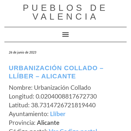
Saltar
PUEBLOS DE
al
VALENCIA
contenido
Cambiar modo de navegación
26 de junio de 2023
URBANIZACIÓN COLLADO –
LLÍBER – ALICANTE
Nombre: Urbanización Collado
Longitud: 0.0204008817672730
Latitud: 38.7314726721819440
Ayuntamiento:
Llíber
Provincia:
Alicante