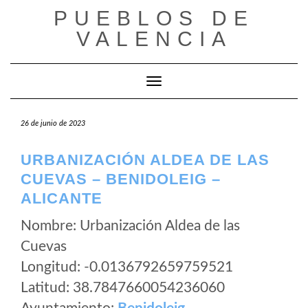
Saltar
PUEBLOS DE
al
VALENCIA
contenido
Cambiar modo de navegación
26 de junio de 2023
URBANIZACIÓN ALDEA DE LAS
CUEVAS – BENIDOLEIG –
ALICANTE
Nombre: Urbanización Aldea de las
Cuevas
Longitud: -0.0136792659759521
Latitud: 38.7847660054236060