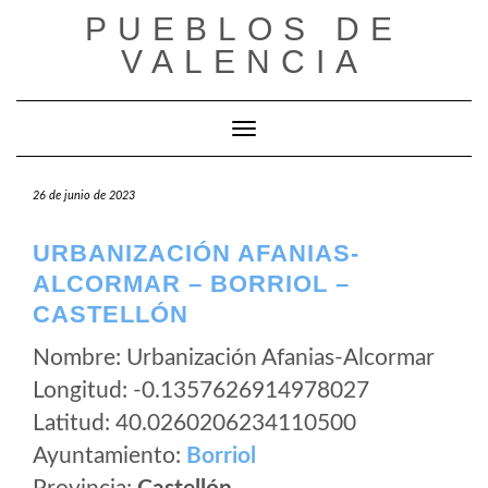
Saltar
PUEBLOS DE
al
VALENCIA
contenido
Cambiar modo de navegación
26 de junio de 2023
URBANIZACIÓN AFANIAS-
ALCORMAR – BORRIOL –
CASTELLÓN
Nombre: Urbanización Afanias-Alcormar
Longitud: -0.1357626914978027
Latitud: 40.0260206234110500
Ayuntamiento:
Borriol