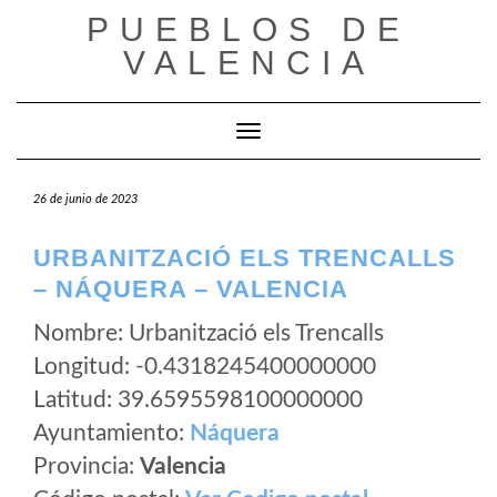
Saltar
PUEBLOS DE
al
VALENCIA
contenido
Cambiar modo de navegación
26 de junio de 2023
URBANITZACIÓ ELS TRENCALLS
– NÁQUERA – VALENCIA
Nombre: Urbanització els Trencalls
Longitud: -0.4318245400000000
Latitud: 39.6595598100000000
Ayuntamiento:
Náquera
Provincia:
Valencia