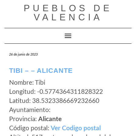
Saltar
PUEBLOS DE
al
VALENCIA
contenido
Cambiar modo de navegación
26 de junio de 2023
TIBI – – ALICANTE
Nombre: Tibi
Longitud: -0.5774364311828322
Latitud: 38.5323386669232660
Ayuntamiento:
Provincia:
Alicante
Código postal:
Ver Codigo postal