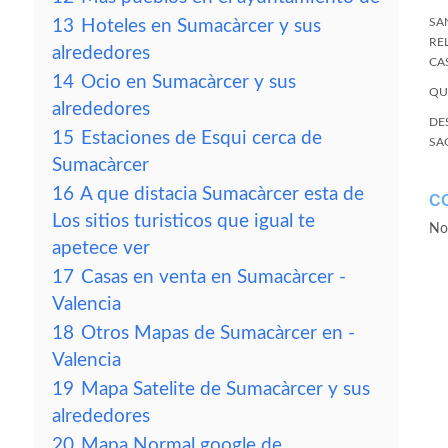
SA
13
Hoteles en Sumacàrcer y sus
RE
alrededores
CA
14
Ocio en Sumacàrcer y sus
QU
alrededores
DE
15
Estaciones de Esqui cerca de
SA
Sumacàrcer
16
A que distacia Sumacàrcer esta de
C
Los sitios turisticos que igual te
No
apetece ver
17
Casas en venta en Sumacàrcer -
Valencia
18
Otros Mapas de Sumacàrcer en -
Valencia
19
Mapa Satelite de Sumacàrcer y sus
alrededores
20
Mapa Normal google de