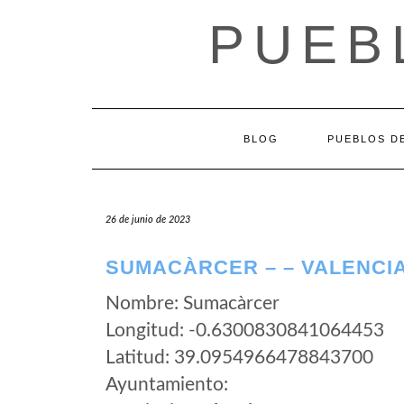
Saltar
PUEB
al
contenido
BLOG
PUEBLOS DE
26 de junio de 2023
SUMACÀRCER – – VALENCI
Nombre: Sumacàrcer
Longitud: -0.6300830841064453
Latitud: 39.0954966478843700
Ayuntamiento: