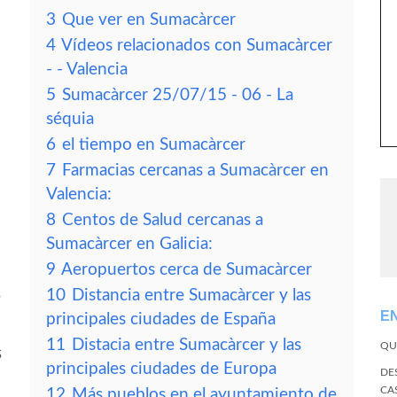
3
Que ver en Sumacàrcer
4
Vídeos relacionados con Sumacàrcer
- - Valencia
5
Sumacàrcer 25/07/15 - 06 - La
séquia
6
el tiempo en Sumacàrcer
7
Farmacias cercanas a Sumacàrcer en
Valencia:
8
Centos de Salud cercanas a
Sumacàrcer en Galicia:
9
Aeropuertos cerca de Sumacàrcer
10
Distancia entre Sumacàrcer y las
r
E
principales ciudades de España
11
Distacia entre Sumacàrcer y las
QU
s
principales ciudades de Europa
DE
CA
12
Más pueblos en el ayuntamiento de