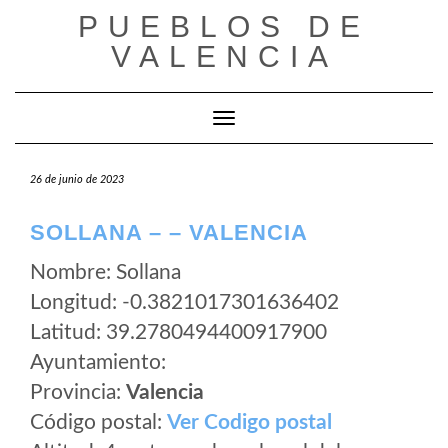
Saltar
PUEBLOS DE
al
VALENCIA
contenido
Cambiar modo de navegación
26 de junio de 2023
SOLLANA – – VALENCIA
Nombre: Sollana
Longitud: -0.3821017301636402
Latitud: 39.2780494400917900
Ayuntamiento:
Provincia:
Valencia
Código postal:
Ver Codigo postal