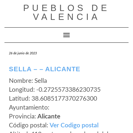
Saltar
PUEBLOS DE
al
VALENCIA
contenido
Cambiar modo de navegación
26 de junio de 2023
SELLA – – ALICANTE
Nombre: Sella
Longitud: -0.2725573386230735
Latitud: 38.6085177370276300
Ayuntamiento:
Provincia:
Alicante
Código postal:
Ver Codigo postal