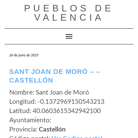
Saltar
PUEBLOS DE
al
VALENCIA
contenido
Cambiar modo de navegación
26 de junio de 2023
SANT JOAN DE MORÓ – –
CASTELLÓN
Nombre: Sant Joan de Moró
Longitud: -0.1372969150543213
Latitud: 40.0603615342942100
Ayuntamiento:
Provincia:
Castellón