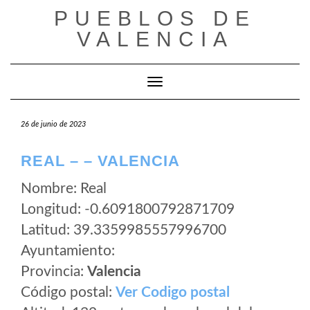
Saltar
PUEBLOS DE
al
VALENCIA
contenido
Cambiar modo de navegación
26 de junio de 2023
REAL – – VALENCIA
Nombre: Real
Longitud: -0.6091800792871709
Latitud: 39.3359985557996700
Ayuntamiento:
Provincia:
Valencia
Código postal:
Ver Codigo postal