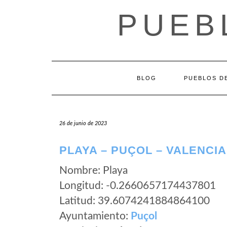
Saltar
PUEB
al
contenido
BLOG
PUEBLOS DE
26 de junio de 2023
PLAYA – PUÇOL – VALENCIA
Nombre: Playa
Longitud: -0.2660657174437801
Latitud: 39.6074241884864100
Ayuntamiento:
Puçol