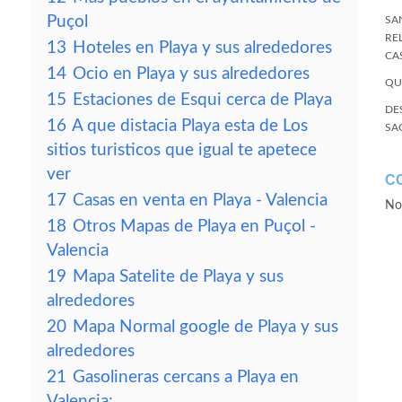
Puçol
SA
RE
13
Hoteles en Playa y sus alrededores
CA
14
Ocio en Playa y sus alrededores
QU
15
Estaciones de Esqui cerca de Playa
DE
16
A que distacia Playa esta de Los
SA
sitios turisticos que igual te apetece
ver
C
17
Casas en venta en Playa - Valencia
No
18
Otros Mapas de Playa en Puçol -
Valencia
19
Mapa Satelite de Playa y sus
alrededores
20
Mapa Normal google de Playa y sus
alrededores
21
Gasolineras cercans a Playa en
Valencia: