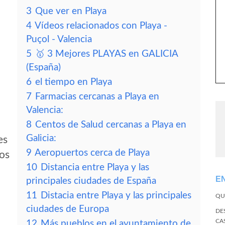
3
Que ver en Playa
4
Vídeos relacionados con Playa -
Puçol - Valencia
5
🥇 3 Mejores PLAYAS en GALICIA
(España)
6
el tiempo en Playa
7
Farmacias cercanas a Playa en
Valencia:
8
Centos de Salud cercanas a Playa en
Galicia:
es
9
Aeropuertos cerca de Playa
tos
10
Distancia entre Playa y las
E
principales ciudades de España
11
Distacia entre Playa y las principales
QU
ciudades de Europa
DE
CA
12
Más pueblos en el ayuntamiento de