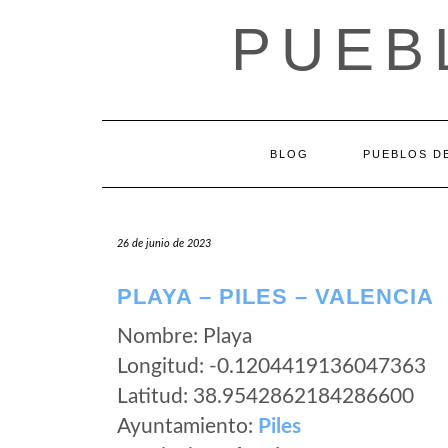
Saltar
PUEB
al
contenido
BLOG
PUEBLOS DE
26 de junio de 2023
PLAYA – PILES – VALENCIA
Nombre: Playa
Longitud: -0.1204419136047363
Latitud: 38.9542862184286600
Ayuntamiento:
Piles