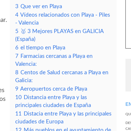
3
Que ver en Playa
4
Vídeos relacionados con Playa - Piles
ar.
- Valencia
5
🥇 3 Mejores PLAYAS en GALICIA
(España)
6
el tiempo en Playa
7
Farmacias cercanas a Playa en
Valencia:
8
Centos de Salud cercanas a Playa en
Galicia:
9
Aeropuertos cerca de Playa
es
10
Distancia entre Playa y las
tos
E
principales ciudades de España
11
Distacia entre Playa y las principales
QU
ciudades de Europa
DE
CA
12
Más pueblos en el ayuntamiento de