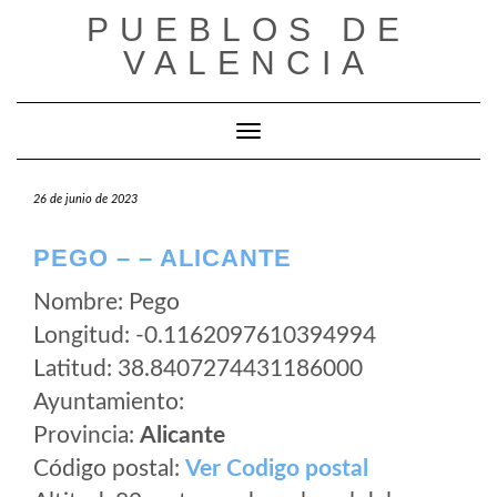
Saltar
PUEBLOS DE
al
VALENCIA
contenido
Cambiar modo de navegación
26 de junio de 2023
PEGO – – ALICANTE
Nombre: Pego
Longitud: -0.1162097610394994
Latitud: 38.8407274431186000
Ayuntamiento:
Provincia:
Alicante
Código postal:
Ver Codigo postal