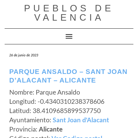
Saltar
PUEBLOS DE
al
VALENCIA
contenido
Cambiar modo de navegación
26 de junio de 2023
PARQUE ANSALDO – SANT JOAN
D’ALACANT – ALICANTE
Nombre: Parque Ansaldo
Longitud: -0.4340310238378606
Latitud: 38.4109685899537750
Ayuntamiento:
Sant Joan d'Alacant
Provincia:
Alicante