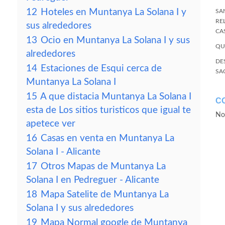
12
Hoteles en Muntanya La Solana I y
SA
RE
sus alrededores
CA
13
Ocio en Muntanya La Solana I y sus
QU
alrededores
DE
14
Estaciones de Esqui cerca de
SA
Muntanya La Solana I
15
A que distacia Muntanya La Solana I
C
esta de Los sitios turisticos que igual te
No
apetece ver
16
Casas en venta en Muntanya La
Solana I - Alicante
17
Otros Mapas de Muntanya La
Solana I en Pedreguer - Alicante
18
Mapa Satelite de Muntanya La
Solana I y sus alrededores
19
Mapa Normal google de Muntanya