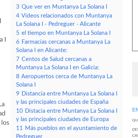
3
Que ver en Muntanya La Solana I
4
Vídeos relacionados con Muntanya
l
La Solana I - Pedreguer - Alicante
5
el tiempo en Muntanya La Solana I
a I
6
Farmacias cercanas a Muntanya La
Solana I en Alicante:
7
Centos de Salud cercanas a
Muntanya La Solana I en Galicia:
8
Aeropuertos cerca de Muntanya La
Solana I
9
Distancia entre Muntanya La Solana I
y las principales ciudades de España
La
E
10
Distacia entre Muntanya La Solana I
dad
y las principales ciudades de Europa
QU
 los
11
Más pueblos en el ayuntamiento de
DE
Pedreguer
CA