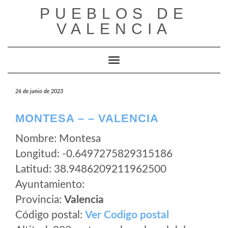
Saltar
PUEBLOS DE
al
VALENCIA
contenido
Cambiar modo de navegación
26 de junio de 2023
MONTESA – – VALENCIA
Nombre: Montesa
Longitud: -0.6497275829315186
Latitud: 38.9486209211962500
Ayuntamiento:
Provincia:
Valencia
Código postal:
Ver Codigo postal