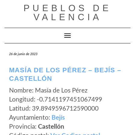
Saltar
PUEBLOS DE
al
VALENCIA
contenido
Cambiar modo de navegación
26 de junio de 2023
MASÍA DE LOS PÉREZ – BEJÍS –
CASTELLÓN
Nombre: Masía de Los Pérez
Longitud: -0.7141197451067499
Latitud: 39.8949596712590000
Ayuntamiento:
Bejís
Provincia:
Castellón