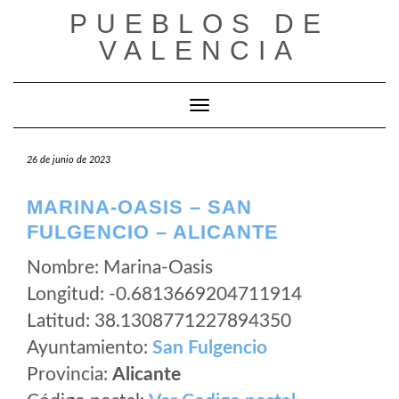
Saltar
PUEBLOS DE
al
VALENCIA
contenido
Cambiar modo de navegación
26 de junio de 2023
MARINA-OASIS – SAN
FULGENCIO – ALICANTE
Nombre: Marina-Oasis
Longitud: -0.6813669204711914
Latitud: 38.1308771227894350
Ayuntamiento:
San Fulgencio
Provincia:
Alicante