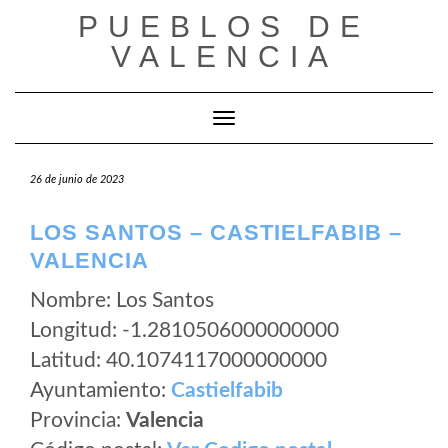
Saltar
PUEBLOS DE
al
VALENCIA
contenido
Cambiar modo de navegación
26 de junio de 2023
LOS SANTOS – CASTIELFABIB –
VALENCIA
Nombre: Los Santos
Longitud: -1.2810506000000000
Latitud: 40.1074117000000000
Ayuntamiento:
Castielfabib
Provincia:
Valencia