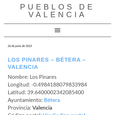
Saltar
PUEBLOS DE
al
VALENCIA
contenido
Cambiar modo de navegación
26 de junio de 2023
LOS PINARES – BÉTERA –
VALENCIA
Nombre: Los Pinares
Longitud: -0.4984188079833984
Latitud: 39.6400002342085400
Ayuntamiento:
Bétera
Provincia:
Valencia