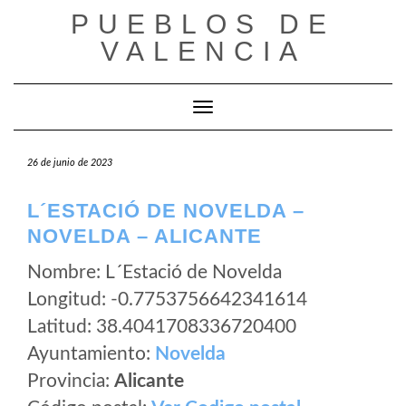
Saltar
PUEBLOS DE
al
VALENCIA
contenido
Cambiar modo de navegación
26 de junio de 2023
L´ESTACIÓ DE NOVELDA –
NOVELDA – ALICANTE
Nombre: L´Estació de Novelda
Longitud: -0.7753756642341614
Latitud: 38.4041708336720400
Ayuntamiento:
Novelda
Provincia:
Alicante