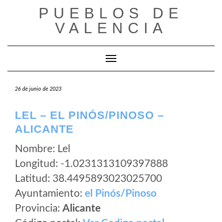
Saltar
PUEBLOS DE
al
VALENCIA
contenido
Cambiar modo de navegación
26 de junio de 2023
LEL – EL PINÓS/PINOSO –
ALICANTE
Nombre: Lel
Longitud: -1.0231313109397888
Latitud: 38.4495893023025700
Ayuntamiento:
el Pinós/Pinoso
Provincia:
Alicante