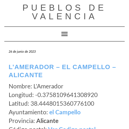
Saltar
PUEBLOS DE
al
VALENCIA
contenido
Cambiar modo de navegación
26 de junio de 2023
L’AMERADOR – EL CAMPELLO –
ALICANTE
Nombre: L'Amerador
Longitud: -0.3758109641308920
Latitud: 38.4448015360776100
Ayuntamiento:
el Campello
Provincia:
Alicante