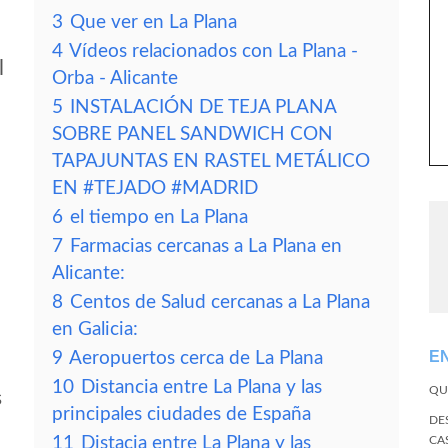
3
Que ver en La Plana
4
Vídeos relacionados con La Plana -
l
Orba - Alicante
5
INSTALACIÓN DE TEJA PLANA
SOBRE PANEL SANDWICH CON
TAPAJUNTAS EN RASTEL METÁLICO
EN #TEJADO #MADRID
6
el tiempo en La Plana
7
Farmacias cercanas a La Plana en
Alicante:
8
Centos de Salud cercanas a La Plana
en Galicia:
E
9
Aeropuertos cerca de La Plana
10
Distancia entre La Plana y las
QU
s
principales ciudades de España
DE
11
Distacia entre La Plana y las
CA