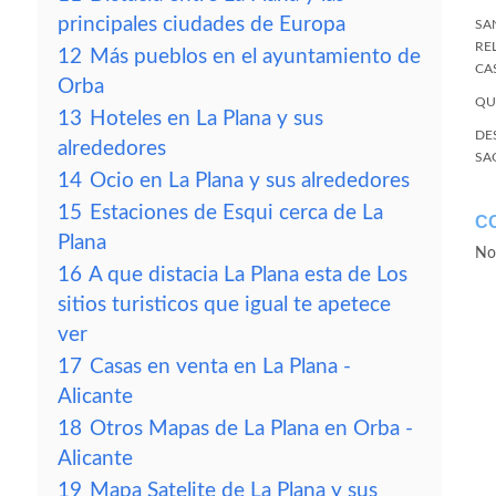
principales ciudades de Europa
SA
RE
12
Más pueblos en el ayuntamiento de
CA
Orba
QU
13
Hoteles en La Plana y sus
DE
alrededores
SA
14
Ocio en La Plana y sus alrededores
15
Estaciones de Esqui cerca de La
C
Plana
No
16
A que distacia La Plana esta de Los
sitios turisticos que igual te apetece
ver
17
Casas en venta en La Plana -
Alicante
18
Otros Mapas de La Plana en Orba -
Alicante
19
Mapa Satelite de La Plana y sus