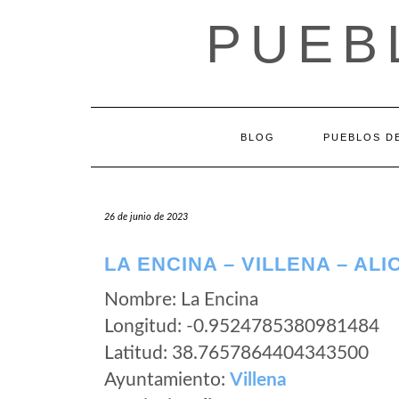
Saltar
PUEB
al
contenido
BLOG
PUEBLOS DE
26 de junio de 2023
LA ENCINA – VILLENA – AL
Nombre: La Encina
Longitud: -0.9524785380981484
Latitud: 38.7657864404343500
Ayuntamiento:
Villena