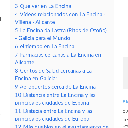
3
Que ver en La Encina
4
Vídeos relacionados con La Encina -
l
Villena - Alicante
5
La Encina da Lastra (Ritos de Otoño)
- Galicia para el Mundo
6
el tiempo en La Encina
7
Farmacias cercanas a La Encina en
Alicante:
8
Centos de Salud cercanas a La
Encina en Galicia:
9
Aeropuertos cerca de La Encina
10
Distancia entre La Encina y las
E
principales ciudades de España
11
Distacia entre La Encina y las
QU
s
principales ciudades de Europa
DE
CA
12
Más pueblos en el ayuntamiento de