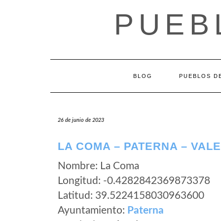
Saltar
PUEB
al
contenido
BLOG
PUEBLOS DE
26 de junio de 2023
LA COMA – PATERNA – VAL
Nombre: La Coma
Longitud: -0.4282842369873378
Latitud: 39.5224158030963600
Ayuntamiento:
Paterna