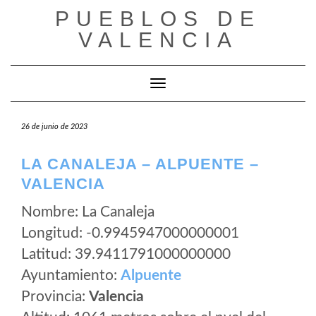
Saltar
PUEBLOS DE
al
VALENCIA
contenido
Cambiar modo de navegación
26 de junio de 2023
LA CANALEJA – ALPUENTE –
VALENCIA
Nombre: La Canaleja
Longitud: -0.9945947000000001
Latitud: 39.9411791000000000
Ayuntamiento:
Alpuente
Provincia:
Valencia