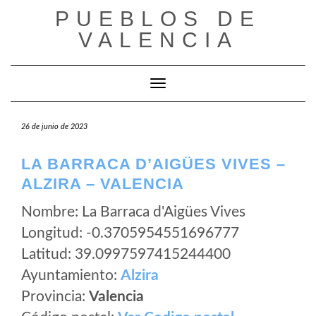
Saltar
PUEBLOS DE
al
VALENCIA
contenido
Cambiar modo de navegación
26 de junio de 2023
LA BARRACA D’AIGÜES VIVES –
ALZIRA – VALENCIA
Nombre: La Barraca d'Aigües Vives
Longitud: -0.3705954551696777
Latitud: 39.0997597415244400
Ayuntamiento:
Alzira
Provincia:
Valencia