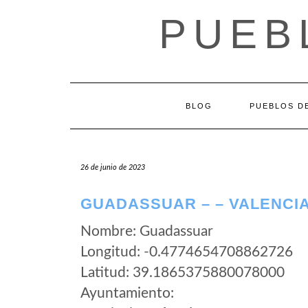
Saltar
PUEB
al
contenido
BLOG
PUEBLOS DE
26 de junio de 2023
GUADASSUAR – – VALENCI
Nombre: Guadassuar
Longitud: -0.4774654708862726
Latitud: 39.1865375880078000
Ayuntamiento: