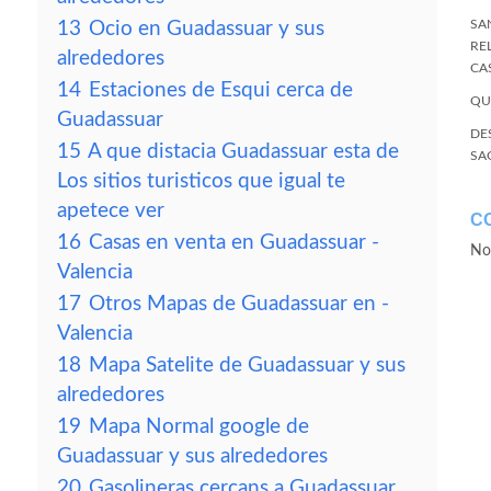
SA
13
Ocio en Guadassuar y sus
RE
alrededores
CA
14
Estaciones de Esqui cerca de
QU
Guadassuar
DE
15
A que distacia Guadassuar esta de
SA
Los sitios turisticos que igual te
apetece ver
C
16
Casas en venta en Guadassuar -
No
Valencia
17
Otros Mapas de Guadassuar en -
Valencia
18
Mapa Satelite de Guadassuar y sus
alrededores
19
Mapa Normal google de
Guadassuar y sus alrededores
20
Gasolineras cercans a Guadassuar