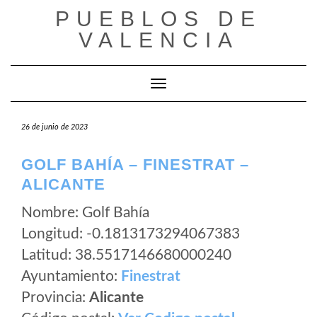
Saltar
PUEBLOS DE
al
VALENCIA
contenido
Cambiar modo de navegación
26 de junio de 2023
GOLF BAHÍA – FINESTRAT –
ALICANTE
Nombre: Golf Bahía
Longitud: -0.1813173294067383
Latitud: 38.5517146680000240
Ayuntamiento:
Finestrat
Provincia:
Alicante