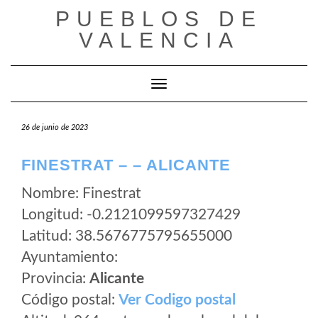
Saltar
PUEBLOS DE
al
VALENCIA
contenido
Cambiar modo de navegación
26 de junio de 2023
FINESTRAT – – ALICANTE
Nombre: Finestrat
Longitud: -0.2121099597327429
Latitud: 38.5676775795655000
Ayuntamiento:
Provincia:
Alicante
Código postal:
Ver Codigo postal