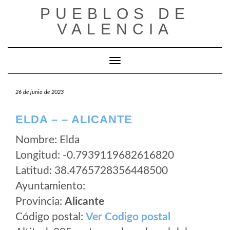
Saltar
PUEBLOS DE
al
VALENCIA
contenido
Cambiar modo de navegación
26 de junio de 2023
ELDA – – ALICANTE
Nombre: Elda
Longitud: -0.7939119682616820
Latitud: 38.4765728356448500
Ayuntamiento:
Provincia:
Alicante
Código postal:
Ver Codigo postal