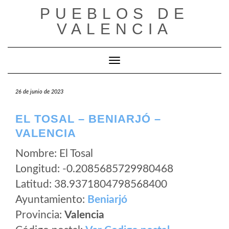
Saltar
PUEBLOS DE
al
VALENCIA
contenido
Cambiar modo de navegación
26 de junio de 2023
EL TOSAL – BENIARJÓ –
VALENCIA
Nombre: El Tosal
Longitud: -0.2085685729980468
Latitud: 38.9371804798568400
Ayuntamiento:
Beniarjó
Provincia:
Valencia