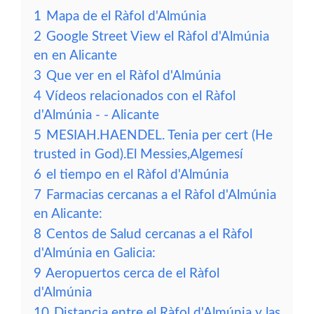
1
Mapa de el Ràfol d'Almúnia
2
Google Street View el Ràfol d'Almúnia
en en Alicante
3
Que ver en el Ràfol d'Almúnia
4
Vídeos relacionados con el Ràfol
d'Almúnia - - Alicante
5
MESIAH.HAENDEL. Tenia per cert (He
trusted in God).El Messies,Algemesí
6
el tiempo en el Ràfol d'Almúnia
7
Farmacias cercanas a el Ràfol d'Almúnia
en Alicante:
8
Centos de Salud cercanas a el Ràfol
d'Almúnia en Galicia:
9
Aeropuertos cerca de el Ràfol
d'Almúnia
10
Distancia entre el Ràfol d'Almúnia y las