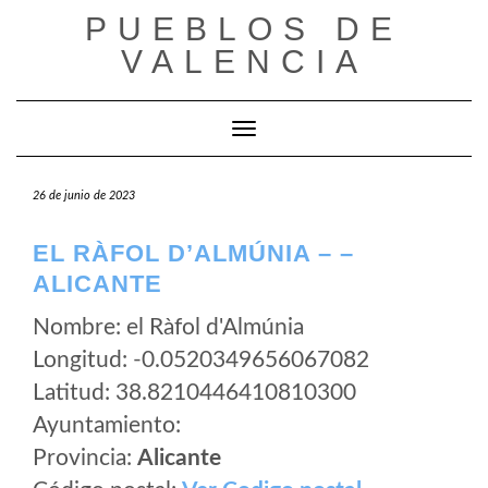
Saltar
PUEBLOS DE
al
VALENCIA
contenido
Cambiar modo de navegación
26 de junio de 2023
EL RÀFOL D’ALMÚNIA – –
ALICANTE
Nombre: el Ràfol d'Almúnia
Longitud: -0.0520349656067082
Latitud: 38.8210446410810300
Ayuntamiento:
Provincia:
Alicante