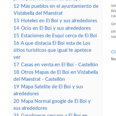
12
Más pueblos en el ayuntamiento de
SA
RE
Vistabella del Maestrat
CA
13
Hoteles en El Boi y sus alrededores
QU
14
Ocio en El Boi y sus alrededores
DE
15
Estaciones de Esqui cerca de El Boi
SA
16
A que distacia El Boi esta de Los
sitios turisticos que igual te apetece
C
ver
No
17
Casas en venta en El Boi - Castellón
18
Otros Mapas de El Boi en Vistabella
del Maestrat - Castellón
19
Mapa Satelite de El Boi y sus
alrededores
20
Mapa Normal google de El Boi y
sus alrededores
21
Gasolineras cercans a El Boi en