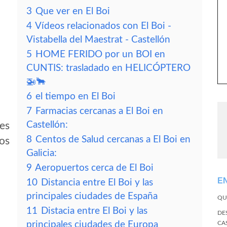
3
Que ver en El Boi
4
Vídeos relacionados con El Boi -
Vistabella del Maestrat - Castellón
5
HOME FERIDO por un BOI en
CUNTIS: trasladado en HELICÓPTERO
🚁🐂
6
el tiempo en El Boi
7
Farmacias cercanas a El Boi en
Castellón:
des
8
Centos de Salud cercanas a El Boi en
tos
Galicia:
9
Aeropuertos cerca de El Boi
E
10
Distancia entre El Boi y las
principales ciudades de España
QU
11
Distacia entre El Boi y las
DE
principales ciudades de Europa
CA