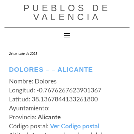
Saltar
PUEBLOS DE
al
VALENCIA
contenido
Cambiar modo de navegación
26 de junio de 2023
DOLORES – – ALICANTE
Nombre: Dolores
Longitud: -0.7676267623901367
Latitud: 38.1367844133261800
Ayuntamiento:
Provincia:
Alicante
Código postal:
Ver Codigo postal