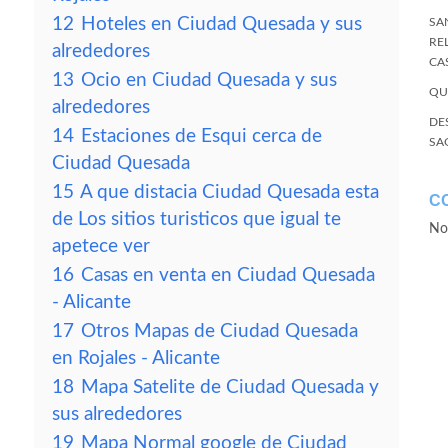
12
Hoteles en Ciudad Quesada y sus
SA
RE
alrededores
CA
13
Ocio en Ciudad Quesada y sus
QU
alrededores
DE
14
Estaciones de Esqui cerca de
SA
Ciudad Quesada
15
A que distacia Ciudad Quesada esta
C
de Los sitios turisticos que igual te
No
apetece ver
16
Casas en venta en Ciudad Quesada
- Alicante
17
Otros Mapas de Ciudad Quesada
en Rojales - Alicante
18
Mapa Satelite de Ciudad Quesada y
sus alrededores
19
Mapa Normal google de Ciudad