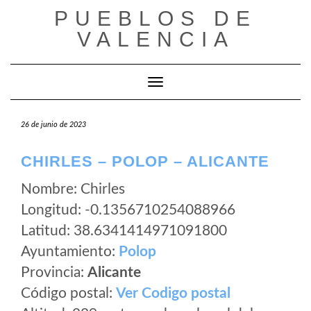
Saltar
PUEBLOS DE
al
VALENCIA
contenido
Cambiar modo de navegación
26 de junio de 2023
CHIRLES – POLOP – ALICANTE
Nombre: Chirles
Longitud: -0.1356710254088966
Latitud: 38.6341414971091800
Ayuntamiento:
Polop
Provincia:
Alicante
Código postal:
Ver Codigo postal